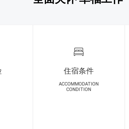
险
住宿条件
ACCOMMODATION
CONDITION