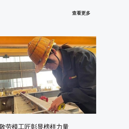
查看更多
敬劳模工匠彰显榜样力量
最美三月