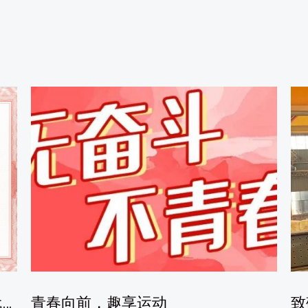
喜报｜新科公司周小飞荣获“新时代学雷锋好青年”
青春向前，趣享运动
致