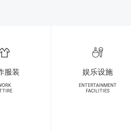
作服装
娱乐设施
WORK
ENTERTAINMENT
TTIRE
FACILITIES