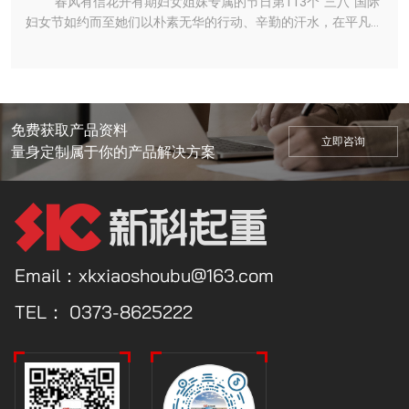
春风有信花开有期妇女姐妹专属的节日第113个“三八”国际
每位员工要积蓄力量，奋力奔跑，无论是个人还是团体，都要有
加班无怨言，始终保持着对电焊工做的热爱。来到新科虽然只有
国、锐意进取、自强不息、服务人民的新时代岗位学雷锋好青
妇女节如约而至她们以朴素无华的行动、辛勤的汗水，在平凡的
目标和方向，无惧困难，永不服输，以“奔跑者”的决心和姿态，
短短几个月时间，但他的实力却早已在一簇簇四溅的火花中，一
年。新科公司也必将深刻把握雷锋精神的时代内涵和实践要求，
岗位上默默做着贡献。她们以女性特有的温柔、细腻和坚韧，撑
朝着目标不断前行。随着哨声响起，参赛队员们双手紧握长绳，
道道璀璨的弧光中，练得炉火纯青。焊接作为产品的***基础***
充分发挥公司党员、劳模、先进个人先锋带头作用，积极引导员
起了公司的半边天，成为一道***亮丽的风景线。还有无数的她
鼓足劲儿，倾全力于一身，集合力于一绳，大家奋勇拼搏、众志
重要的一项技能，出现误差将会给公司带来不可挽回的损失，所
工忠诚于党、奉献祖国、服务人民，将雷锋精神发扬光大！新科
们与时代同呼吸，与祖国共奋进每一位“她”都是故事中的“***佳
成城，赛场外的观众们更是热情高涨。整场比赛***迭起，充满
以质量来不得半点马虎，他在工作中坚持高标准、严要求，对自
公司秉承“管理规范、技术***、制作精良”的执业理念，凭着过
女主角”在这个特别的日子里，新科公司副总经理田占军携全体
了积极向上、热烈奋进的氛围。中国有句古话：“团结就是力
己所焊的每一道焊口都是认真负责，确保焊一道合格一道，决不
硬的产品质量，完善的售后服务，赢得客户的青睐。先后荣
女职工们共同开展了“***美三月天，巾帼绽芳华”的主题文化活
量”，不得不说，三人四足比赛中的每一步都需要三个人团结起
免费获取产品资料
允许出现质量问题。多年的焊接经验和个人努力，让王磊有着自
获“***高新技术企业”、“***专精特新“小巨人”企业”、“国家知识
立即咨询
动，为辛勤奋斗的女职工们打造了一个健康、和谐、快乐、温
来共同努力，默契十足方可成功。赛场上，乒乓球在球桌上来回
量身定制属于你的产品解决方案
己的独特心得，他摸索到了一个***佳的数值，可以保证焊接成
产权优势企业”、“河南省质量标杆企业”、“河南省企业技术中
馨、难忘的美好一天。“***美三月天，巾帼绽芳华”，女职工们
飞舞，战况激烈，扣球、旋转球等各种技法精彩呈现，引来观众
型更美观、熔合度更高。不仅提升了产品外观品质，更在细节上
心”、“省级新一代信息技术融合应用新模式示范企业”、“河南省
通过分组竞赛，在游戏中体验活动的乐趣，收获团队协作的正能
们喝彩连连，展示出高质量的竞技水平和员工们积极进取、昂扬
起到了模范的带头作用。 进入车间，我们总能看见神情专注，
智能车间”、“河南省技术创新示范企业”、“河南省‘瞪羚’企
量。活动结束后，女职工们纷纷表示，今后将继续以巾帼不让须
向上的精神风貌。比赛中，参赛者们精力充沛，信心十足，扣
动作麻利地他，伴随着飞溅的焊花，一道道利落的焊接口便呈现
业”、“长垣市市长质量奖”等诸多荣誉。新科公司始终弘扬“跨越
眉的豪气、英姿飒爽的锐气、撑起“半边天”的勇气，紧跟时代步
杀、吊球等各种战术灵活运用，充分展示员工们不畏挑战、永不
出来。工作很平凡，但是在这平凡的背后我们分明看到了许多无
***，志在超越，做受人尊敬的企业”的企业理念，未来五年，将
伐，聚焦工作重点，创新工作方法，在干好各项工作高质量发展
服输的奋斗精神，观众们也看的不亦乐乎。此次运动会充分展现
法被平凡遮掩的光芒。这个在生活上容易满足而在工作中永远孜
努力打造不同产业领域细分市场的绿色化、轻量化、智能化物料
新征程中，担当作为、贡献才智、展示风采，以更加饱满的热情
了员工们团结奋进、友好协作、积极向上的精神风貌。接下来，
Email：xkxiaoshoubu@163.com
孜不倦追求的人，平和而坚毅地专注在焊工这一个普通的岗位
搬运系统解决方案***方阵的***者！
投入到公司建设工作中去。寒冬已去，暖春踏来撷一缕春风,沾
新科公司也将持续不断地为员工们举办形式多样的文体活动，丰
上，依然坦然如初地继续着他的每一个前进的脚步。机加工班陈
两滴春雨,采三片春叶,摘四朵春花,织成五颜六色的祝福,伴着七彩
富职工精神文化生活，提升员工们的获得感和幸福感，引领团结
TEL：
0373-8625222
占峰有这样一个人，十年来在自己的岗位上默默耕耘，坚守平凡
的牵挂,愿您容颜永驻笑容常在祝您“三八”女神节快乐!
广大职工凝心聚力，砥砺奋进，以饱满的热情和健康的体魄建功
岗位，传递温暖和力量。他在机械加工上精益求精，成为了车间
新时代，为新科高质量发展增光添彩。
的生产骨干。他深刻地体会到，作为一名技能工人，要想实现自
己的人生价值，就是要立足本职岗位充分锻炼，不断完善提高自
身素质，他就是数控加工车间的数控工人陈占峰。一直以来他工