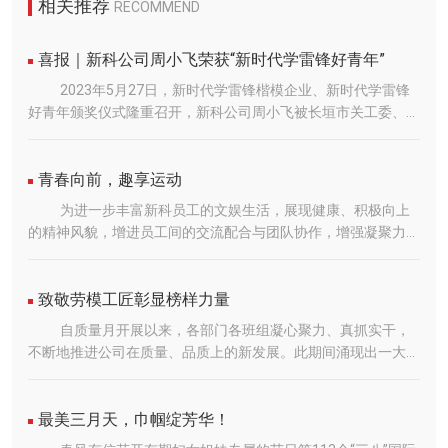
相关推荐
RECOMMEND
喜报｜新科公司周小飞荣获“新时代学雷锋好青年”
2023年5月27日，新时代学雷锋楷模企业、新时代学雷锋
好青年颁奖仪式隆重召开，新科公司周小飞被长垣市关工委、长
垣市科工信局授予“新时代学雷锋好青年”！周小飞，机械设计与
制造专业中级工程师，2016年入职新科公司，现任新科公司技
术部机械设计主任。工作中，周小飞始终坚持学以致用、用有所
青春向前，趣享运动
成的原则，干一行爱一行，专一行精一行。自任职以来获得发明
为进一步丰富新科员工的文娱生活，展现健康、积极向上
专利7项，荣获实用新型专利56项，荣获长垣市科学技术成果奖
的精神风貌，增进员工间的交流配合与团队协作，增强凝聚力与
4项。在职期间多次主导山西晋钢锻造科技园项目、江西自立环
荣誉感，引导和激励员工以更好的精神面貌投入工作中，新科公
保科技项目、柳钢防城港项目、出口巴基斯坦项目、福州恒美等
司特组织开展“乐运动.趣精彩”趣味运动会。副总经理田占军致开
重大项目，其设计的起重机性能稳定、运行平稳，受到广大用户
幕词，他希望员工们通过比赛充分展示团队合作精神和顽强拼搏
致敬劳模工匠彰显榜样力量
的一致好评。曾主导设计CXSM200/75-42m、CXSM500/250-
精神，同时也希望通过比赛增进友谊，增强团队凝聚力，真正做
自质量月开展以来，各部门各班组凝心聚力、真抓实干，
42m大吨位大跨度起重机；参与公司单梁、卷扬起重机系列
到心往一处想、劲往一处使，拧成一股绳，让五四精神薪火相
不断地推进公司在质量、品质上的新发展。此期间涌现出一大批
化、模块化设计，推动公司技术创新发展。周小飞还积极参与公
传，把体育精神融合到工作中，以优异的成绩展示新科职工的风
先进典型和***范例，他们紧盯主题改进作风以“三是”为质，
司活动，在河南720特大暴雨、新冠疫情、扶贫救灾等方面积极
采！把比赛中展现出来的勇于争先的决心、克服困难的信心、顽
以“二提”为量，进一步提升公司的核心竞争力。Outstanding***
发扬模范带头作用，为公司员工及困难群众奉献爱心，是当之无
强拼搏的作风、顾全大局的意识、团结协作的精神转化到新时代
工作范例双八班王磊王磊同志是公司双梁班的一名新进员工，工
最美三月天，巾帼绽芳华！
愧的“新时代学雷锋好青年”！雷锋精神广为弘扬，赓续传承，激
奋进新征程的实践中来！正如游戏的名字，“东南西北跑”意味着
作态度端正，干工作不挑活，技术过硬，焊接效率高、质量好，
励着一代又一代人，新科公司不断涌现出一批忠诚于党、奉献祖