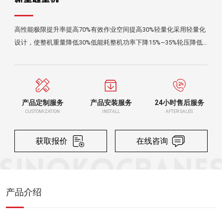
高性能极限提升率提高70%有效作业空间提高30%轻量化采用轻量化
设计，使整机重量降低30%低能耗整机功率下降15%~35%轮压降低
15%~56%稳定性全变频控制，运行平稳年故障率降低65%模块化产
品具有极大通用性，可方便添加智能控制功能，设计周期缩短60%自
动化可自动化控制，配备远程监控技术，解放人力成本，提升工作效
率
产品定制服务
产品安装服务
24小时售后服务
CUSTOMIZATION
INSTALL
AFTER SALES
获取报价
在线咨询
产品介绍