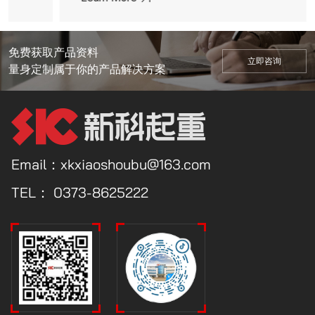
定性全变
15%~35%轮压降低15%~56%稳定性全变
%模块
频控制，运行平稳年故障率降低65%模块
加智能
化产品具有极大通用性，可方便添加智能
免费获取产品资料
立即咨询
化可自
控制功能，设计周期缩短60%自动化可自
量身定制属于你的产品解决方案
放人力
动化控制，配备远程监控技术，解放人力
成本，提升工作效率
Email：xkxiaoshoubu@163.com
TEL：
0373-8625222