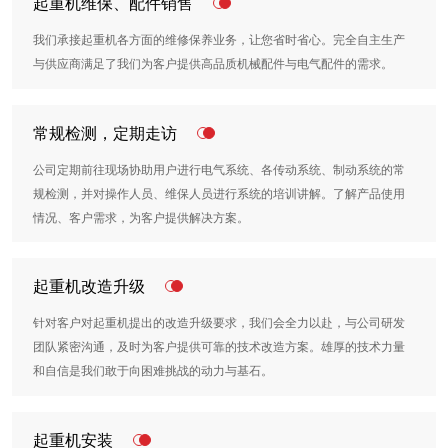
起重机维保、配件销售
我们承接起重机各方面的维修保养业务，让您省时省心。完全自主生产
与供应商满足了我们为客户提供高品质机械配件与电气配件的需求。
常规检测，定期走访
公司定期前往现场协助用户进行电气系统、各传动系统、制动系统的常
规检测，并对操作人员、维保人员进行系统的培训讲解。了解产品使用
情况、客户需求，为客户提供解决方案。
起重机改造升级
针对客户对起重机提出的改造升级要求，我们会全力以赴，与公司研发
团队紧密沟通，及时为客户提供可靠的技术改造方案。雄厚的技术力量
和自信是我们敢于向困难挑战的动力与基石。
起重机安装